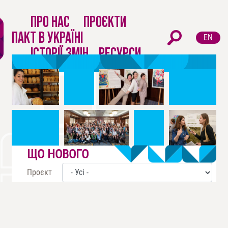
Перейти
Main
до
ПРО НАС
ПРОЄКТИ
navigation
основного
ПАКТ В УКРАЇНІ
EN
вмісту
ІСТОРІЇ ЗМІН
РЕСУРСИ
ЩО НОВОГО
Проєкт